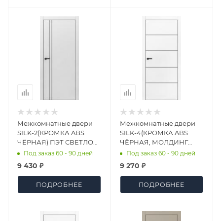
Межкомнатные двери
Межкомнатные двери
SILK-2(КРОМКА ABS
SILK-4(КРОМКА ABS
ЧЁРНАЯ) ПЭТ СВЕТЛО
ЧЁРНАЯ, МОЛДИНГ
СЕРЫЙ МАТОВЫЙ
ЧЁРНЫЙ) ПЭТ БЕЛЫЙ
Под заказ 60 - 90 дней
Под заказ 60 - 90 дней
(АНАЛОГ Ral 7035)
(90)
9 430 ₽
9 270 ₽
ПОДРОБНЕЕ
ПОДРОБНЕЕ