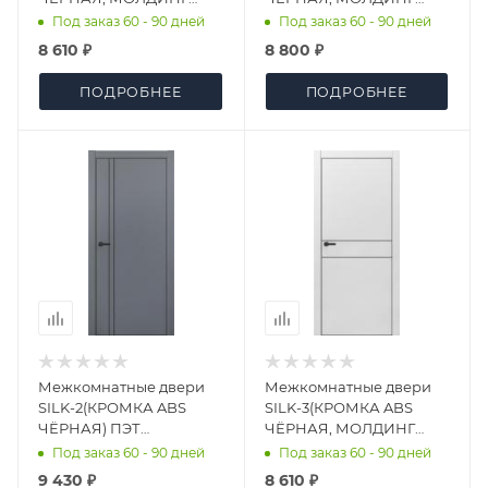
ЧЁРНЫЙ) ПЭТ МОККО
ЧЁРНАЯ) ПЭТ СВЕТЛО
Под заказ 60 - 90 дней
Под заказ 60 - 90 дней
(94)
СЕРЫЙ
8 610 ₽
8 800 ₽
МАТОВЫЙ(АНАЛОГ Ral
7035)
ПОДРОБНЕЕ
ПОДРОБНЕЕ
Межкомнатные двери
Межкомнатные двери
SILK-2(КРОМКА ABS
SILK-3(КРОМКА ABS
ЧЁРНАЯ) ПЭТ
ЧЁРНАЯ, МОЛДИНГ
ГРАФИТ(АНАЛОГ Ral
ЧЁРНЫЙ) ПЭТ СВЕТЛО
Под заказ 60 - 90 дней
Под заказ 60 - 90 дней
7012)
СЕРЫЙ
9 430 ₽
8 610 ₽