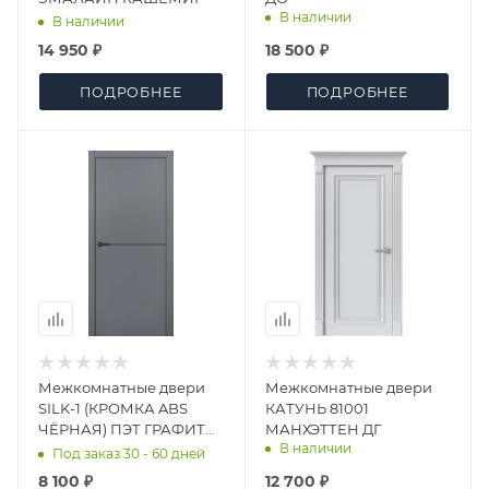
В наличии
В наличии
14 950 ₽
18 500 ₽
ПОДРОБНЕЕ
ПОДРОБНЕЕ
Межкомнатные двери
Межкомнатные двери
SILK-1 (КРОМКА ABS
КАТУНЬ 81001
ЧЁРНАЯ) ПЭТ ГРАФИТ
МАНХЭТТЕН ДГ
В наличии
(АНАЛОГ RAL 7012) ДГ
Под заказ 30 - 60 дней
8 100 ₽
12 700 ₽