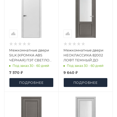
Межкомнатные двери
Межкомнатные двери
SILK (КРОМКА ABS
НЕОКЛАССИКА 82002
ЧЁРНАЯ) ПЭТ СВЕТЛО
ЛОФТ ТЕМНЫЙ ДО
СЕРЫЙ МАТОВЫЙ
Под заказ 30 - 60 дней
Под заказ 30 - 60 дней
(АНАЛОГ RAL 7035) ДГ
7 570 ₽
9 640 ₽
ПОДРОБНЕЕ
ПОДРОБНЕЕ