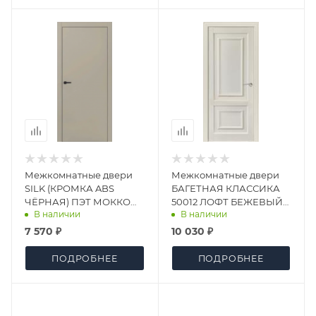
Межкомнатные двери
Межкомнатные двери
SILK (КРОМКА ABS
БАГЕТНАЯ КЛАССИКА
ЧЁРНАЯ) ПЭТ МОККО
50012 ЛОФТ БЕЖЕВЫЙ
В наличии
В наличии
(94) ДГ
ДГ
7 570 ₽
10 030 ₽
ПОДРОБНЕЕ
ПОДРОБНЕЕ