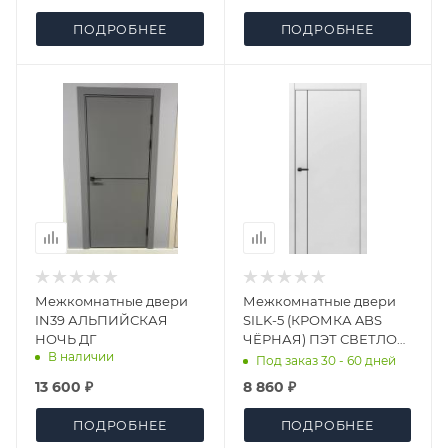
ПОДРОБНЕЕ
ПОДРОБНЕЕ
Межкомнатные двери
Межкомнатные двери
IN39 АЛЬПИЙСКАЯ
SILK-5 (КРОМКА ABS
НОЧЬ ДГ
ЧЁРНАЯ) ПЭТ СВЕТЛО
В наличии
СЕРЫЙ МАТОВЫЙ
Под заказ 30 - 60 дней
(АНАЛОГ RAL 7035) ДГ
13 600 ₽
8 860 ₽
ПОДРОБНЕЕ
ПОДРОБНЕЕ