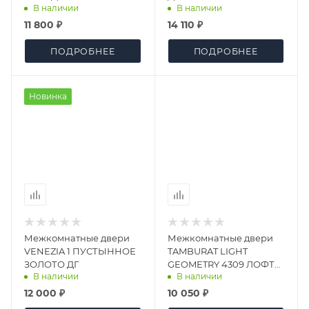
В наличии
В наличии
11 800 ₽
14 110 ₽
ПОДРОБНЕЕ
ПОДРОБНЕЕ
Новинка
Межкомнатные двери
Межкомнатные двери
VENEZIA 1 ПУСТЫННОЕ
TAMBURAT LIGHT
ЗОЛОТО ДГ
GEOMETRY 4309 ЛОФТ
В наличии
В наличии
МОКО ЧЕРНАЯ КРОМКА
ЧЕРНЫЙ МОЛДИНГ ДГ
12 000 ₽
10 050 ₽