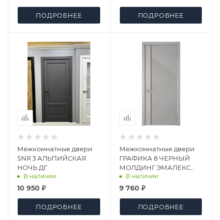
ПОДРОБНЕЕ
ПОДРОБНЕЕ
Межкомнатные двери
Межкомнатные двери
SNR 3 АЛЬПИЙСКАЯ
ГРАФИКА 8 ЧЕРНЫЙ
НОЧЬ ДГ
МОЛДИНГ ЭМАЛЕКС
В наличии
В наличии
СЕРЫЙ 66 ДГ
10 950 ₽
9 760 ₽
ПОДРОБНЕЕ
ПОДРОБНЕЕ