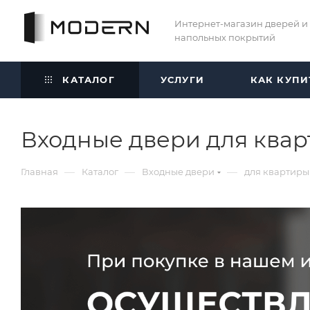
Интернет-магазин дверей и
напольных покрытий
КАТАЛОГ
УСЛУГИ
КАК КУПИ
Входные двери для ква
—
—
—
Главная
Каталог
Входные двери
для квартиры