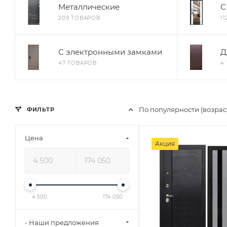
Металлические
С
209 ТОВАРОВ
1
C электронными замками
Д
47 ТОВАРОВ
4
По популярности (возра
ФИЛЬТР
Цена
Акция
4 500
174 050
- Наши предложения