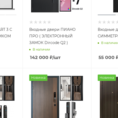
RT 3 С
Входные двери ПИАНО
Входные 
МКОМ
ПРО ( ЭЛЕКТРОННЫЙ
СИММЕТРИ
ЗАМОК Dircode Q2 )
В наличи
В наличии
142 000
₽
/шт
55 000
Новинка
Новинка