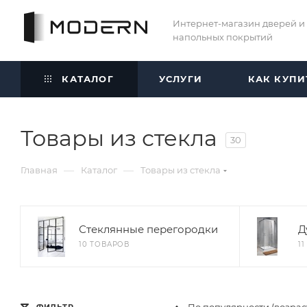
Интернет-магазин дверей и
напольных покрытий
КАТАЛОГ
УСЛУГИ
КАК КУПИ
Товары из стекла
30
—
—
Главная
Каталог
Товары из стекла
Стеклянные перегородки
Д
10 ТОВАРОВ
1